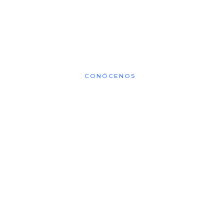
carretera.
SERVICIOS
CONÓCENOS